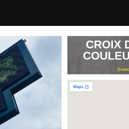
CROIX 
COULE
Grand