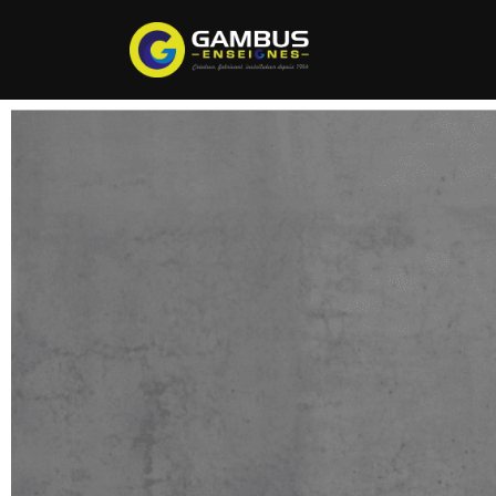
Créateur, Fabricant et Installateur de puis 1964 en Provence ; Gambus Enseignes ré
#Vaucluse #Bouches-du-Rhône #Gard #Var #Alpes-de-Haute-Provence