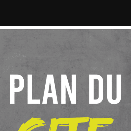
Plan du site
alise la publicité de votre entreprise et de votre marque dans toute la région PAC