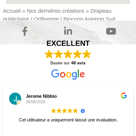
Accueil
»
Nos dernières créations
»
Drapeau
publicitaire
/ Oriflamme | Biocoop
Avignon
Sud
EXCELLENT
Basée sur
48 avis
Jerome Nibbio
26/06/2026
Cet utilisateur a uniquement laissé une évaluation.