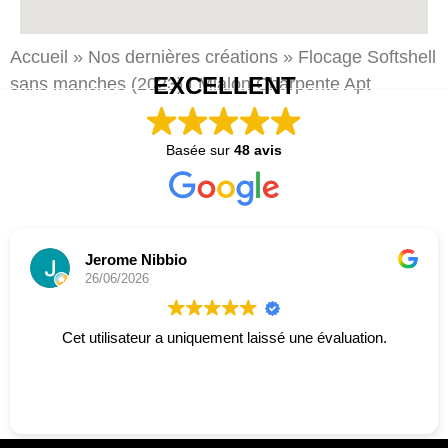
Accueil
»
Nos dernières créations
»
Flocage
Softshell
EXCELLENT
sans manches (2023) | Mialon Charpente Apt
Basée sur
48 avis
Jerome Nibbio
26/06/2026
Cet utilisateur a uniquement laissé une évaluation.