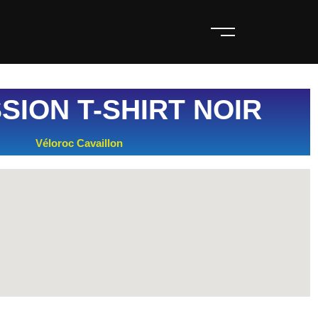
SION T-SHIRT NOIR
Véloroc Cavaillon