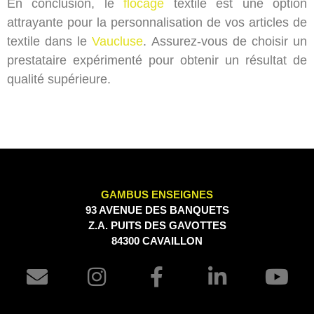
En conclusion, le
flocage
textile est une option
attrayante pour la personnalisation de vos articles de
textile dans le
Vaucluse
. Assurez-vous de choisir un
prestataire expérimenté pour obtenir un résultat de
qualité supérieure.
GAMBUS ENSEIGNES
93 AVENUE DES BANQUETS
Z.A. PUITS DES GAVOTTES
84300 CAVAILLON