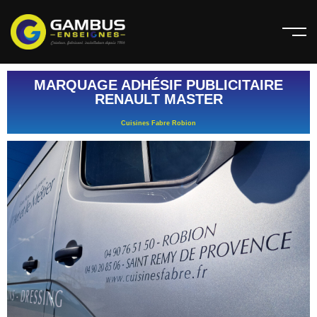
MARQUAGE ADHÉSIF PUBLICITAIRE
RENAULT MASTER
Cuisines Fabre Robion