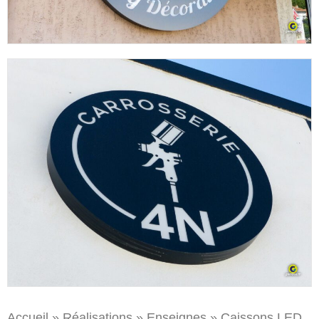
Accueil
»
Réalisations
»
Enseignes
»
Caissons LED