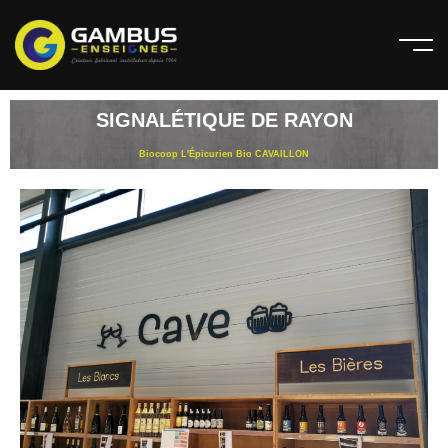
SIGNALÉTIQUE DE RAYON​
Biocoop L'Épicurien Bio CAVAILLON