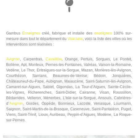
Gambus
Enseignes
créé, fabrique et installe des
enseignes
100% sur-
mesure dans tout le département du
Vaucluse
, voici la liste des villes où les
interventions sont réalisées :
Avignon
, Carpentras,
Cavaillon
, Orange, Pertuis, Sorgues, Le Pontet,
Bollène, Apt, Monteux, Pernes-les-Fontaines, Valréas, Vaison-la-Romaine,
Vedène, Le Thor, Entraigues-sur-la-Sorgue, Mazan, Morières-lès-Avignon,
Courthézon, Sarrians, Beaumes-de-Venise, Bédoin, Jonquières,
Châteauneuf-du-Pape, Aubignan, Malaucène, Saint-Saturnin-lès-Avignon,
Camaret-sur-Aigues, Sablet, Gigondas, La Tour-d’Aigues, Sainte-Cécile-
les-Vignes, Richerenches, Saint-Didier, Cairanne, Visan, Roussillon,
Bédarrides, Velleron, Ménerbes, L’Isle-sur-la-Sorgue, Ansouis, Cabrières-
d’
Avignon
, Gordes, Oppède, Bonnieux, Lacoste, Venasque, Lourmarin,
Saignon, Saint-Martin-de-la-Brasque, Caseneuve, Saint-Pantaléon, Puget,
Viens, Saint-Trinit, Lioux, Auribeau, Peypin-d’Aigues, Modène, La Roque-
sur-Pernes.