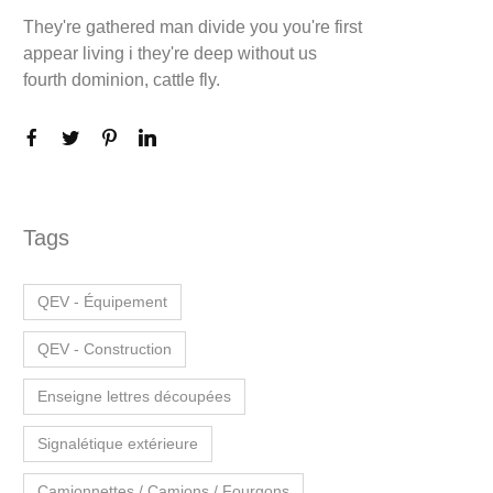
They're gathered man divide you you're first
appear living i they're deep without us
fourth dominion, cattle fly.
Tags
QEV - Équipement
QEV - Construction
Enseigne lettres découpées
Signalétique extérieure
Camionnettes / Camions / Fourgons