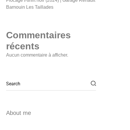
Flocage t-shirt noir (2024) | Garage Renault
Barnouin Les Taillades
Commentaires
récents
Aucun commentaire à afficher.
About me