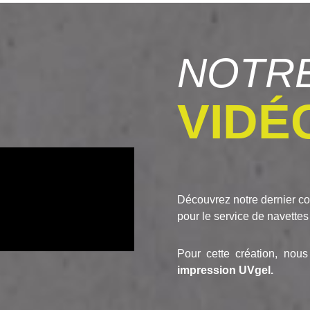
NOTRE
VIDÉ
Découvrez notre dernier co
pour le service de navette
Pour cette création, no
impression UVgel.