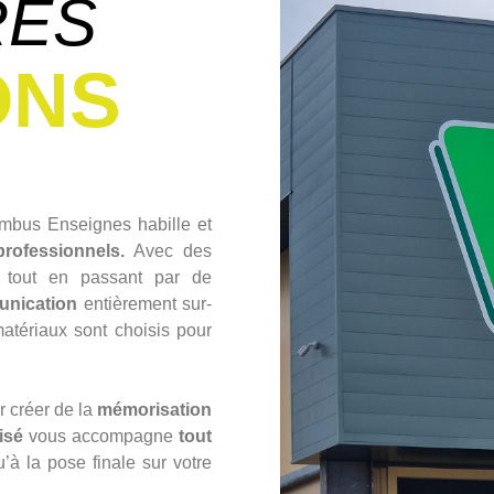
RES
ONS
bus Enseignes habille et
professionnels.
Avec des
tout en passant par de
unication
entièrement sur-
atériaux sont choisis pour
.
 créer de la
mémorisation
isé
vous accompagne
tout
’à la pose finale sur votre