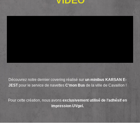
VIDÉO
Découvrez notre dernier covering réalisé sur
un minibus KARSAN E-
JEST
pour le service de navettes
C’mon Bus
de la ville de Cavaillon !
Pour cette création, nous avons
exclusivement utilisé de l’adhésif en
impression UVgel.