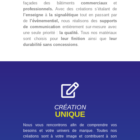
façades des bâtiments
commerciaux
et
professionnels.
Avec des créations s’étalant de
l’enseigne
à
la signalétique
tout en passant par
de
l’évènementiel,
nous réalisons des
supports
de communication
entièrement sur-mesure avec
une seule priorité :
la qualité.
Tous nos matériaux
sont choisis pour
leur finition
ainsi que
leur
durabilité
sans concessions
.
CRÉATION
UNIQUE
Nous vous rencontrons afin de comprendre vos
besoins et votre univers de marque. Toutes nos
créations sont à votre image et contribuent à son