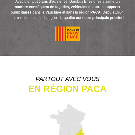
Avec bientôt
60 ans
d’existence, Gambus Enseignes a signé
un
nombre conséquent de façades, véhicules et autres supports
publicitaires
dans le
Vaucluse
et dans la région
PACA
. Depuis 1964,
notre vision reste inchangée :
la qualité est notre principale priorité !
PARTOUT AVEC VOUS
EN RÉGION PACA